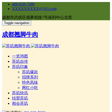
400-028-7280
XXXXXXXXX@163.com
成都市武侯区领事馆路7号保利中心北塔
Toggle navigation
成都翘脚牛肉
一览鸿图
苏叽自传
苏叽印象
苏叽爆款
招牌系列
特色风味
网红小吃
苏叽快讯
结盟苏叽
相会苏叽