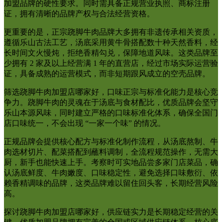
加盟品牌的硬性要求。同时需具备正规营业执照、商标注册
证，拥有清晰的品牌产权与合法经营资格。
更重要的是，正宗跷脚牛肉品牌大多拥有非遗传承相关资质，
遵循乐山古法工艺，汤底采用黄牛骨搭配数十种天然香料，经
长时间文火慢炖，拒绝香精勾兑，保障地道风味。这类品牌至
少拥有 2 家及以上经营满 1 年的直营店，经过市场实际运营验
证，具备成熟的运营模式，而非短期跟风成立的空壳品牌。
筛选跷脚牛肉加盟店哪家好，口味正宗与标准化能力是核心竞
争力。跷脚牛肉的灵魂在于汤底与食材配比，优质品牌会坚守
乐山本源风味，同时建立严格的口味标准化体系，确保全国门
店口味统一，不会出现 “一家一个味” 的情况。
正规品牌会提供核心配方与标准化制作流程，从汤底熬制、牛
肉选材切片、配菜搭配到蘸料调制，全流程规范操作，无需大
厨，新手也能快速上手。考察时可实地品尝多家门店菜品，确
认汤底鲜度、牛肉嫩度、口味稳定性，避免选择口味敷衍、依
赖香精调味的品牌，这类品牌难以留住回头客，长期经营风险
高。
探讨跷脚牛肉加盟店哪家好，供应链实力是长期稳定经营的关