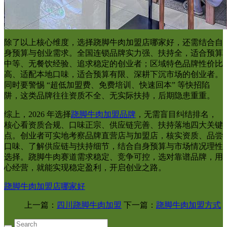
除了以上核心维度，选择跷脚牛肉加盟店哪家好，还需结合自
身预算与创业需求。全国连锁品牌实力强、扶持全，适合预算
中等、无餐饮经验、追求稳定的创业者；区域特色品牌性价比
高、适配本地口味，适合预算有限、深耕下沉市场的创业者。
同时要警惕 “超低加盟费、免费培训、快速回本” 等快招陷
阱，这类品牌往往资质不全、无实际扶持，后期隐患重重。
综上，2026 年选择
跷脚牛肉加盟品牌
，无需盲目纠结排名，
核心看资质合规、口味正宗、供应链完善、扶持落地四大关键
点。创业者可实地考察品牌直营店与加盟店，核实资质、品尝
口味、了解供应链与扶持细节，结合自身预算与市场情况理性
选择。跷脚牛肉赛道需求稳定、竞争可控，选对靠谱品牌，用
心经营，就能实现稳定盈利，开启创业之路。
跷脚牛肉加盟店哪家好
上一篇：
四川跷脚牛肉加盟
下一篇：
跷脚牛肉加盟方式