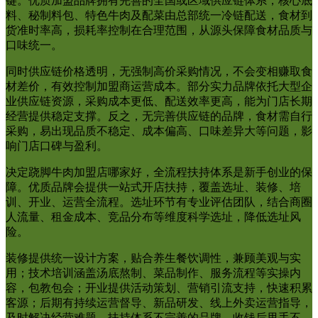
键。优质加盟品牌拥有完善的全国或区域供应链体系，核心底
料、秘制料包、特色牛肉及配菜由总部统一冷链配送，食材到
货准时率高，损耗率控制在合理范围，从源头保障食材品质与
口味统一。
同时供应链价格透明，无强制高价采购情况，不会变相赚取食
材差价，有效控制加盟商运营成本。部分实力品牌依托大型企
业供应链资源，采购成本更低、配送效率更高，能为门店长期
经营提供稳定支撑。反之，无完善供应链的品牌，食材需自行
采购，易出现品质不稳定、成本偏高、口味差异大等问题，影
响门店口碑与盈利。
决定跷脚牛肉加盟店哪家好，全流程扶持体系是新手创业的保
障。优质品牌会提供一站式开店扶持，覆盖选址、装修、培
训、开业、运营全流程。选址环节有专业评估团队，结合商圈
人流量、租金成本、竞品分布等维度科学选址，降低选址风
险。
装修提供统一设计方案，贴合养生餐饮调性，兼顾美观与实
用；技术培训涵盖汤底熬制、菜品制作、服务流程等实操内
容，包教包会；开业提供活动策划、营销引流支持，快速积累
客源；后期有持续运营督导、新品研发、线上外卖运营指导，
及时解决经营难题。扶持体系不完善的品牌，收钱后甩手不