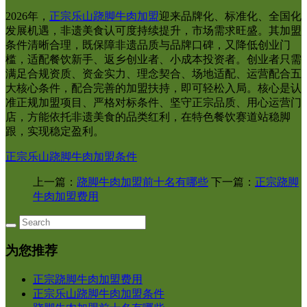
2026年，
正宗乐山跷脚牛肉加盟
迎来品牌化、标准化、全国化
发展机遇，非遗美食认可度持续提升，市场需求旺盛。其加盟
条件清晰合理，既保障非遗品质与品牌口碑，又降低创业门
槛，适配餐饮新手、返乡创业者、小成本投资者。创业者只需
满足合规资质、资金实力、理念契合、场地适配、运营配合五
大核心条件，配合完善的加盟扶持，即可轻松入局。核心是认
准正规加盟项目、严格对标条件、坚守正宗品质、用心运营门
店，方能依托非遗美食的品类红利，在特色餐饮赛道站稳脚
跟，实现稳定盈利。
正宗乐山跷脚牛肉加盟条件
上一篇：
跷脚牛肉加盟前十名有哪些
下一篇：
正宗跷脚
牛肉加盟费用
为您推荐
正宗跷脚牛肉加盟费用
正宗乐山跷脚牛肉加盟条件