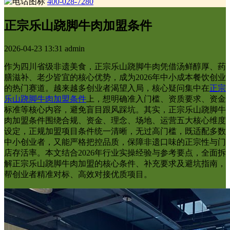
400-028-7280
正宗乐山跷脚牛肉加盟条件
2026-04-23 13:31
admin
作为四川省级非遗美食，正宗乐山跷脚牛肉凭借汤鲜醇厚、药
膳滋补、老少皆宜的核心优势，成为2026年中小成本餐饮创业
的热门赛道。越来越多创业者渴望入局，核心疑问集中在
正宗
乐山跷脚牛肉加盟条件
上，想明确准入门槛、资质要求、资金
标准等核心内容，避免盲目跟风踩坑。其实，正宗乐山跷脚牛
肉加盟条件围绕合规、资金、理念、场地、运营五大核心维度
设定，正规加盟项目条件统一清晰，无过高门槛，既适配多数
中小创业者，又能严格把控品质，保障非遗口味的正宗性与门
店存活率。本文结合2026年行业实操经验与参考要点，全面拆
解正宗乐山跷脚牛肉加盟的核心条件、补充要求及避坑指南，
帮创业者精准对标、高效对接优质项目。