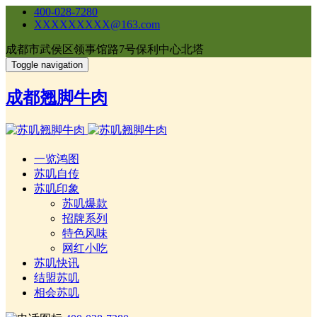
400-028-7280
XXXXXXXXX@163.com
成都市武侯区领事馆路7号保利中心北塔
Toggle navigation
成都翘脚牛肉
一览鸿图
苏叽自传
苏叽印象
苏叽爆款
招牌系列
特色风味
网红小吃
苏叽快讯
结盟苏叽
相会苏叽