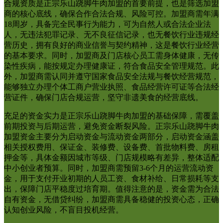
合规资质是正宗乐山跷脚牛肉加盟的首要前提，也是筛选加盟
商的核心底线，确保合作合法合规、风险可控。加盟商需年满
18周岁，具备完全民事行为能力，可为自然人或合法企业法
人，无违法犯罪记录、无不良征信记录，也无餐饮行业违规经
营历史，拥有良好的商业信誉与契约精神，这是餐饮行业经营
的基本要求。同时，加盟商及门店核心员工需身体健康，无传
染性疾病，能按规定办理健康证，符合食品安全管理规范。此
外，加盟商需认同并遵守国家食品安全法规与餐饮经营规范，
能够独立办理个体工商户营业执照、食品经营许可证等合法经
营证件，确保门店合规运营，坚守非遗美食的经营底线。
充足的资金实力是正宗乐山跷脚牛肉加盟的基础保障，需覆盖
前期投资与后期运营，避免资金断裂风险。正宗乐山跷脚牛肉
加盟资金主要分为启动资金与流动资金两部分，启动资金涵盖
相关授权费用、保证金、装修费、设备费、首批物料费、房租
押金等，具体金额因城市等级、门店规模略有差异，整体适配
中小创业者预算。同时，加盟商需预留3-6个月的运营流动资
金，用于支付开业初期的人员工资、食材补给、日常损耗等支
出，保障门店平稳度过培育期。值得注意的是，资金需为合法
自有资金，无借贷纠纷，加盟商需具备稳健的投资心态，正确
认知创业风险，不盲目投机经营。