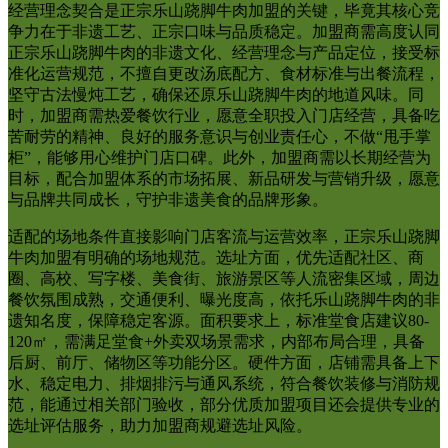
经营理念契合是正宗乐山跷脚牛肉加盟的关键，毕竟其核心竞
争力在于非遗工艺、正宗口味与品质稳定。加盟商需高度认同
正宗乐山跷脚牛肉的非遗文化、经营理念与产品定位，接受标
准化运营规范，不擅自更改汤底配方、食材标准与出餐流程，
坚守古法慢炖工艺，确保还原乐山跷脚牛肉的地道风味。同
时，加盟商需热爱餐饮行业，愿意全职投入门店经营，具备吃
苦耐劳的精神、良好的服务意识与创业责任心，不做“甩手掌
柜”，能够用心维护门店口碑。此外，加盟商需以长期经营为
目标，配合加盟体系的市场拓展、新品研发与营销升级，愿意
与品牌共同成长，守护非遗美食的品牌形象。
适配的场地条件直接影响门店客流与运营效率，正宗乐山跷脚
牛肉加盟有明确的场地规范。选址方面，优先适配社区、商
圈、高校、写字楼、美食街、旅游景区等人流密集区域，周边
餐饮氛围成熟，交通便利、曝光度高，依托乐山跷脚牛肉的非
遗知名度，保障稳定客源。面积要求上，标准堂食店建议80-
120㎡，需满足堂食+外卖双场景需求，内部布局合理，具备
后厨、前厅、储物区等功能分区。硬件方面，店铺需具备上下
水、稳定电力、排烟排污与通风系统，符合餐饮装修与消防规
范，能通过相关部门验收，部分优质加盟项目还会提供专业的
选址评估服务，助力加盟商规避选址风险。