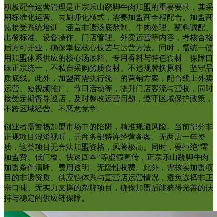
积极配合运营管理是正宗乐山跷脚牛肉加盟的重要要求，其采
用标准化运营、去厨师化模式，需要加盟商全程配合。加盟商
需接受系统培训，涵盖非遗汤底熬制、牛肉处理、蘸料调配、
出餐标准、设备操作、门店管理、外卖运营等内容，考核合格
后方可开业，确保掌握核心技艺与运营方法。同时，需统一使
用加盟体系供应的核心汤底料、专用香料与特色食材，保障口
味正宗统一，不私自采购劣质食材、不违规替换原料，坚守品
质底线。此外，加盟商需执行统一的营销方案，配合线上外卖
运营、短视频推广、节日活动等，提升门店客流与营收，同时
接受定期督导巡店，及时整改运营问题，遵守区域保护政策，
不跨区域经营、不恶意竞争。
创业者需警惕加盟市场中的陷阱，精准规避风险。当前部分非
正规项目混淆视听，无商务部特许经营备案、无两店一年资
质，这类项目无合法加盟资格，风险极高。同时，要拒绝“零
加盟费、低门槛、快速回本”等虚假宣传，正宗乐山跷脚牛肉
加盟条件清晰、费用透明，无隐性收费。此外，需核实加盟项
目的非遗资质、供应链体系与直营店运营情况，避免选择非正
宗口味、无实力支撑的杂牌项目，确保加盟后能获得完善的扶
持与稳定的供应链保障。