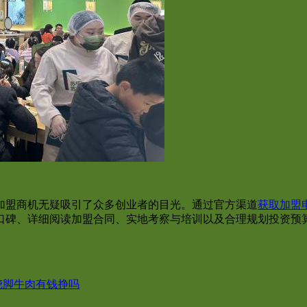
加盟商机无疑吸引了众多创业者的目光。通过官方渠道
获取加盟
口碑、详细阅读加盟合同、实地考察与培训以及合理规划投资预
跷脚牛肉有钱挣吗