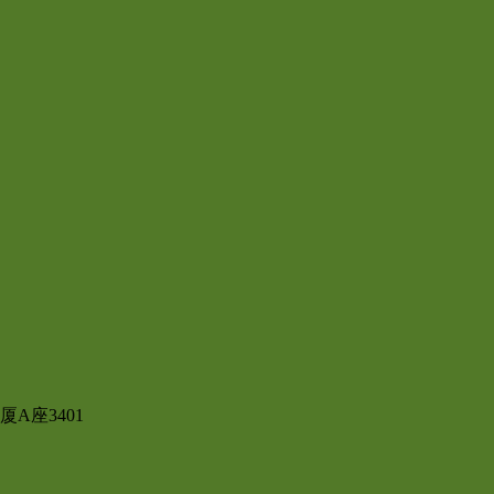
A座3401