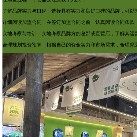
了解品牌实力与口碑：选择具有实力和良好口碑的品牌，可以
详细阅读加盟合同：在签订加盟合同之前，认真阅读合同条款
实地考察与培训：实地考察品牌方的总部或直营店，了解其运
合理规划投资预算：根据自己的资金实力和市场需求，合理规