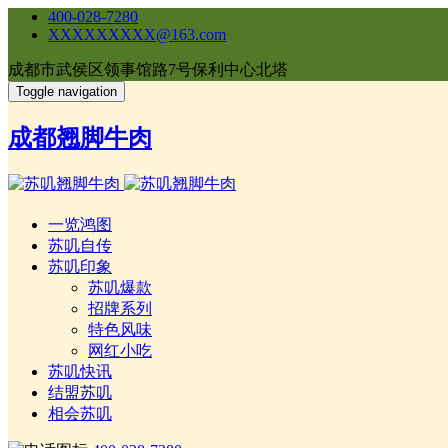
400-028-7280
XXXXXXXXX@163.com
成都市武侯区领事馆路7号保利中心北塔
Toggle navigation
成都翘脚牛肉
一览鸿图
苏叽自传
苏叽印象
苏叽爆款
招牌系列
特色风味
网红小吃
苏叽快讯
结盟苏叽
相会苏叽