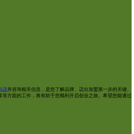
电话
并咨询相关信息，是您了解品牌、迈出加盟第一步的关键。
算等方面的工作，将有助于您顺利开启创业之旅。希望您能通过