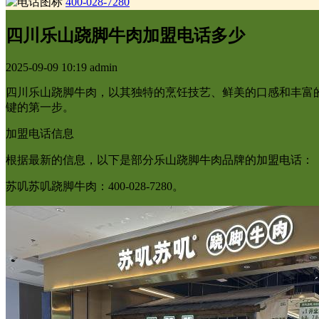
400-028-7280
四川乐山跷脚牛肉加盟电话多少
2025-09-09 10:19
admin
四川乐山跷脚牛肉，以其独特的烹饪技艺、鲜美的口感和丰富
键的第一步。
加盟电话信息
根据最新的信息，以下是部分乐山跷脚牛肉品牌的加盟电话：
苏叽苏叽跷脚牛肉：400-028-7280。