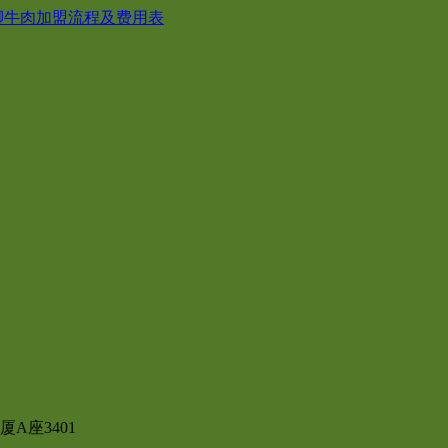
脚牛肉加盟流程及费用表
A座3401