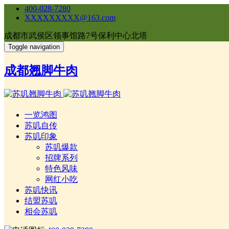
400-028-7280
XXXXXXXXX@163.com
成都市武侯区领事馆路7号保利中心北塔
Toggle navigation
成都翘脚牛肉
一览鸿图
苏叽自传
苏叽印象
苏叽爆款
招牌系列
特色风味
网红小吃
苏叽快讯
结盟苏叽
相会苏叽