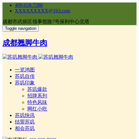
400-028-7280
XXXXXXXXX@163.com
成都市武侯区领事馆路7号保利中心北塔
Toggle navigation
成都翘脚牛肉
一览鸿图
苏叽自传
苏叽印象
苏叽爆款
招牌系列
特色风味
网红小吃
苏叽快讯
结盟苏叽
相会苏叽