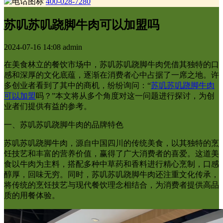
400-028-7280
苏叽苏叽跷脚牛肉可以加盟吗
2024-07-16 14:08
admin
在美食林立的餐饮市场中，苏叽苏叽跷脚牛肉凭借其独特的口
感和深厚的文化底蕴，逐渐在消费者心中占据了一席之地。许
多创业者看到了其中的商机，纷纷询问：“
苏叽苏叽跷脚牛肉
可以加盟
吗？”本文将从多个角度对这一问题进行探讨，为创
业者们提供有益的参考。
一、苏叽苏叽跷脚牛肉的品牌特色
苏叽苏叽跷脚牛肉，源自中国四川的传统美食，以其独特的烹
饪技艺和丰富的营养价值，赢得了广大消费者的喜爱。这道美
食以牛肉为主料，搭配多种中草药和香料进行精心烹制，口感
醇厚，回味无穷。同时，苏叽苏叽跷脚牛肉还注重文化传承，
将传统的烹饪技艺与现代餐饮理念相结合，为消费者提供高品
质的用餐体验。