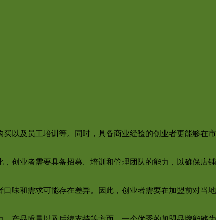
购买以及员工培训等。同时，具备商业经验的创业者更能够在市
此，创业者需要具备招募、培训和管理团队的能力，以确保店铺
者口味和需求可能存在差异。因此，创业者需要在加盟前对当地
力、产品质量以及后续支持等方面。一个优秀的加盟品牌能够为