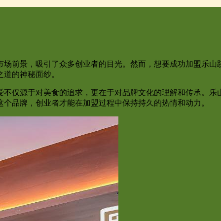
市场前景，吸引了众多创业者的目光。然而，想要成功加盟乐山
之道的神秘面纱。
爱不仅源于对美食的追求，更在于对品牌文化的理解和传承。乐
这个品牌，创业者才能在加盟过程中保持持久的热情和动力。