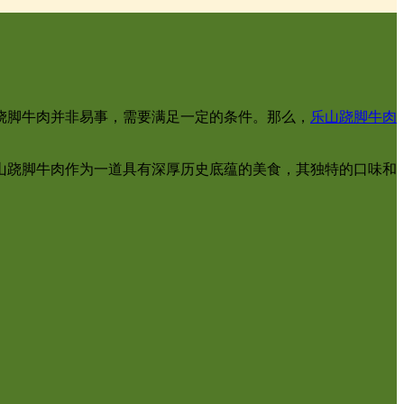
跷脚牛肉并非易事，需要满足一定的条件。那么，
乐山跷脚牛肉
山跷脚牛肉作为一道具有深厚历史底蕴的美食，其独特的口味和