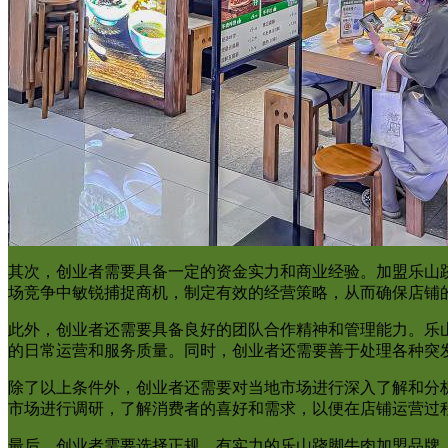
其次，创业者需要具备一定的资金实力和商业经验。加盟乐山
场竞争中敏锐捕捉商机，制定有效的经营策略，从而确保店铺
此外，创业者还需要具备良好的团队合作精神和管理能力。乐
的日常运营和服务质量。同时，创业者还需要善于处理各种突
除了以上条件外，创业者还需要对当地市场进行深入了解和分
市场进行调研，了解消费者的喜好和需求，以便在店铺运营过
最后，创业者需要选择正规、有实力的乐山跷脚牛肉加盟品牌