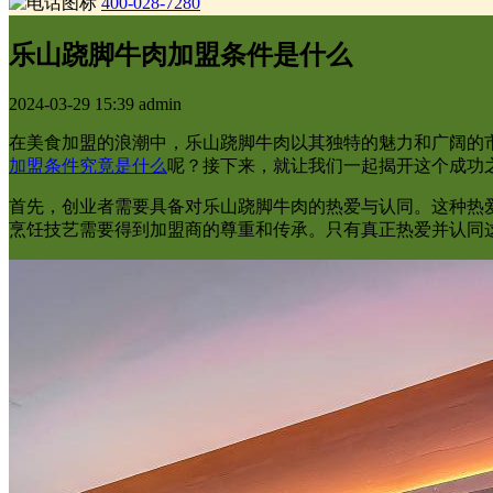
400-028-7280
乐山跷脚牛肉加盟条件是什么
2024-03-29 15:39
admin
在美食加盟的浪潮中，乐山跷脚牛肉以其独特的魅力和广阔的
加盟条件究竟是什么
呢？接下来，就让我们一起揭开这个成功
首先，创业者需要具备对乐山跷脚牛肉的热爱与认同。这种热
烹饪技艺需要得到加盟商的尊重和传承。只有真正热爱并认同