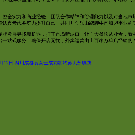
、资金实力和商业经验、团队合作精神和管理能力以及对当地市
够认真考虑并努力提升自己，共同开创乐山跷脚牛肉加盟事业的
品牌发展寻找新机遇，打开市场新缺口，让广大餐饮从业者，看
出一站式服务，确保开店无忧，外卖运营由上百家万单店经验的
年3月12日 四川成都袁女士成功签约苏叽苏叽跷