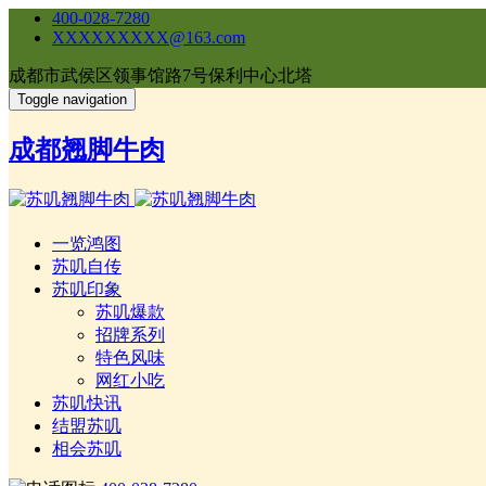
400-028-7280
XXXXXXXXX@163.com
成都市武侯区领事馆路7号保利中心北塔
Toggle navigation
成都翘脚牛肉
一览鸿图
苏叽自传
苏叽印象
苏叽爆款
招牌系列
特色风味
网红小吃
苏叽快讯
结盟苏叽
相会苏叽