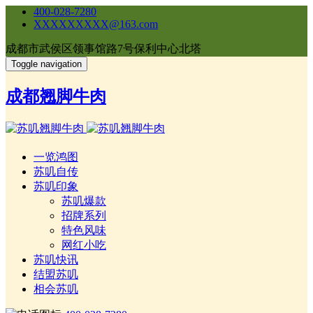
400-028-7280
XXXXXXXXX@163.com
成都市武侯区领事馆路7号保利中心北塔
Toggle navigation
成都翘脚牛肉
一览鸿图
苏叽自传
苏叽印象
苏叽爆款
招牌系列
特色风味
网红小吃
苏叽快讯
结盟苏叽
相会苏叽