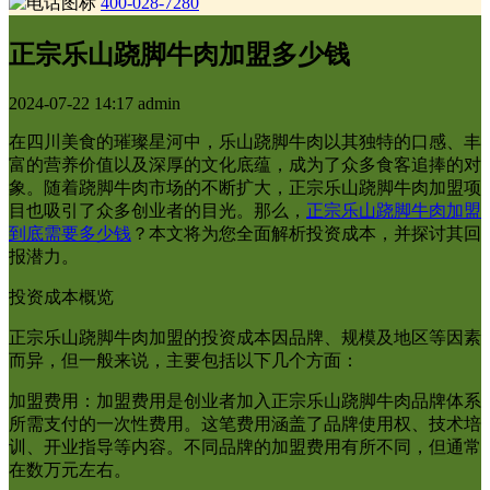
400-028-7280
正宗乐山跷脚牛肉加盟多少钱
2024-07-22 14:17
admin
在四川美食的璀璨星河中，乐山跷脚牛肉以其独特的口感、丰
富的营养价值以及深厚的文化底蕴，成为了众多食客追捧的对
象。随着跷脚牛肉市场的不断扩大，正宗乐山跷脚牛肉加盟项
目也吸引了众多创业者的目光。那么，
正宗乐山跷脚牛肉加盟
到底需要多少钱
？本文将为您全面解析投资成本，并探讨其回
报潜力。
投资成本概览
正宗乐山跷脚牛肉加盟的投资成本因品牌、规模及地区等因素
而异，但一般来说，主要包括以下几个方面：
加盟费用：加盟费用是创业者加入正宗乐山跷脚牛肉品牌体系
所需支付的一次性费用。这笔费用涵盖了品牌使用权、技术培
训、开业指导等内容。不同品牌的加盟费用有所不同，但通常
在数万元左右。