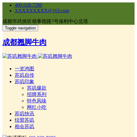
400-028-7280
XXXXXXXXX@163.com
成都市武侯区领事馆路7号保利中心北塔
Toggle navigation
成都翘脚牛肉
一览鸿图
苏叽自传
苏叽印象
苏叽爆款
招牌系列
特色风味
网红小吃
苏叽快讯
结盟苏叽
相会苏叽