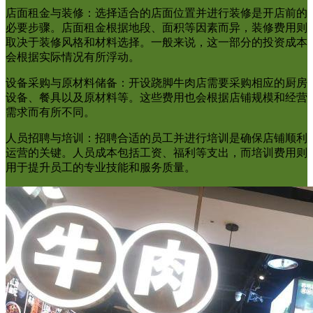
店面租金与装修：选择适合的店面位置并进行装修是开店前的
必要步骤。店面租金根据地段、面积等因素而异，装修费用则
取决于装修风格和材料选择。一般来说，这一部分的投资成本
会根据实际情况有所浮动。
设备采购与原材料储备：开设跷脚牛肉店需要采购相应的厨房
设备、餐具以及原材料等。这些费用也会根据店铺规模和经营
需求而有所不同。
人员招聘与培训：招聘合适的员工并进行培训是确保店铺顺利
运营的关键。人员成本包括工资、福利等支出，而培训费用则
用于提升员工的专业技能和服务质量。