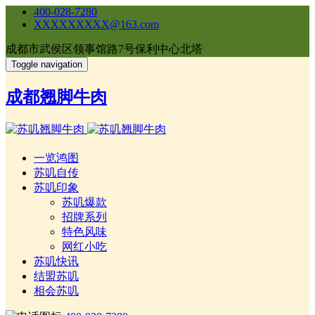
400-028-7280
XXXXXXXXX@163.com
成都市武侯区领事馆路7号保利中心北塔
Toggle navigation
成都翘脚牛肉
一览鸿图
苏叽自传
苏叽印象
苏叽爆款
招牌系列
特色风味
网红小吃
苏叽快讯
结盟苏叽
相会苏叽