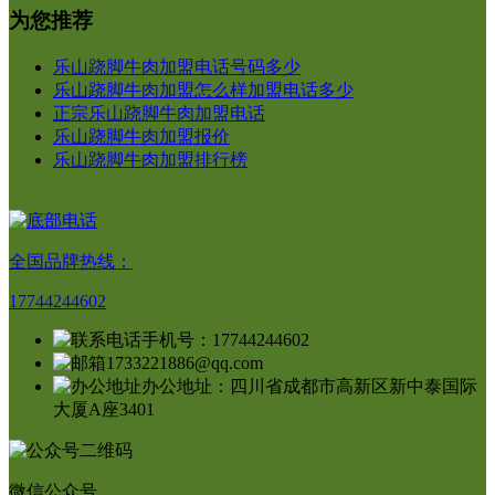
为您推荐
乐山跷脚牛肉加盟电话号码多少
乐山跷脚牛肉加盟怎么样加盟电话多少
正宗乐山跷脚牛肉加盟电话
乐山跷脚牛肉加盟报价
乐山跷脚牛肉加盟排行榜
全国品牌热线：
17744244602
手机号：17744244602
1733221886@qq.com
办公地址：四川省成都市高新区新中泰国际
大厦A座3401
微信公众号