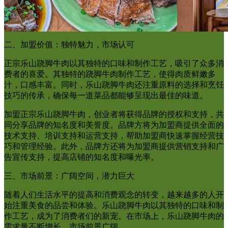
二、加盟价值：独特魅力，市场认可
正宗乐山跷脚牛肉以其独特的口味和制作工艺，吸引了众多消
费者的喜爱。其独特的跷脚牛肉制作工艺，使得肉质鲜嫩多
汁，口感丰富。同时，乐山跷脚牛肉还注重原料的选择和烹饪
技巧的传承，确保每一道菜品都能够呈现出最佳的味道。
加盟正宗乐山跷脚牛肉，创业者将获得品牌的授权和支持，共
同分享品牌的知名度和美誉度。品牌方将为加盟商提供全面的
技术支持、培训支持和运营支持，帮助加盟商快速掌握经营技
巧和管理经验。此外，品牌方还将为加盟商提供营销支持和广
告宣传支持，提高店铺的知名度和曝光率。
三、市场前景：广阔空间，潜力巨大
随着人们生活水平的提高和消费观念的转变，越来越多的人开
始注重美食的品尝和体验。乐山跷脚牛肉以其独特的口味和制
作工艺，成为了消费者们的新宠。在市场上，乐山跷脚牛肉的
需求量不断增长，市场前景广阔。