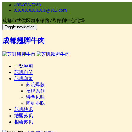
400-028-7280
XXXXXXXXX@163.com
成都市武侯区领事馆路7号保利中心北塔
Toggle navigation
成都翘脚牛肉
一览鸿图
苏叽自传
苏叽印象
苏叽爆款
招牌系列
特色风味
网红小吃
苏叽快讯
结盟苏叽
相会苏叽